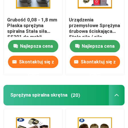
Grubość 0,08 - 1,8 mm
Urządzenia
Płaska sprężyna
przemysłowe Sprężyna
spiralna Stała siła
śrubowa ściskająca
SS301 do mebli
Stała siła / siła
zmienna
Najlepsza cena
Najlepsza cena
Skontaktuj się z
Skontaktuj się z
nami
nami
Sprężyna spiralna skrętna
(20)