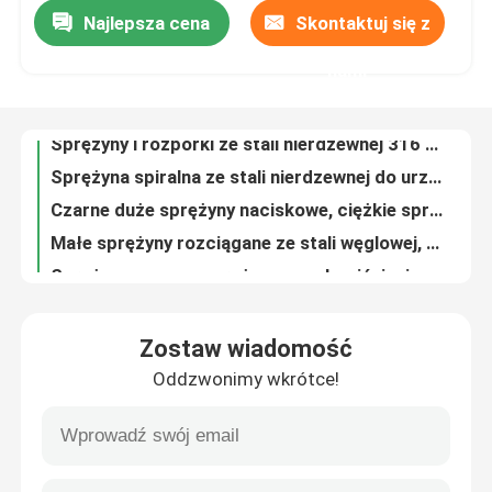
Najlepsza cena
Skontaktuj się z
Sprężyny i rozpórki ze stali nierdzewnej 316 zapewniają płynną pracę nagrzewnicy OEM
Sprężyna spiralna ze stali nierdzewnej do urządzeń elektrycznych Certyfikat ISO 9001
Wycieczka po fabryce
nami
Czarne duże sprężyny naciskowe, ciężkie sprężyny gazowe do maszyn inżynieryjnych
Małe sprężyny rozciągane ze stali węglowej, ocynkowane sprężyny gazowe do urządzeń fitness
Kontrola jakości
Sprężyny gazowe sprężyny wysokociśnieniowej, sprężyny gazowe z podwójnym uszczelnieniem
Stalowe podwójne uszczelnienia Miniaturowe sprężyny gazowe Bez hałasu przy wysokim ciśnieniu
Skontaktuj się z nami
Stalowa sprężyna spiralna Constant Force 301 Sprężyny ze stali nierdzewnej do popychacza półki
NV-007 Specjalne automatyczne sprężyny wiertnicze, sprężyny o zmiennej sile do maszyny sprzedawczej
Poprosić o wycenę
NV-008 Sprężyny torsyjne ze stali nierdzewnej, sprężyna o stałej sile
Sprężyny naciskowe ze stali nierdzewnej o zmiennej sile do popychaczy do papierosów
Stalowa sprężyna spiralna
Zostaw wiadomość
Spychacze supermarketów Płaskie sprężyny spiralne Popychacze papierosów o zmiennej sile Sprężyny
Oddzwonimy wkrótce!
Biała sprężyna o stałej sile, sprężyny ze stali nierdzewnej do popychaczy w supermarketach
Płaska spiralna sprężyna
Profesjonalna płaska sprężyna spiralna o długości 350 mm do miar taśmowych / bębnów do węży
301 Płaska sprężyna spiralna ze stali nierdzewnej Stała siła dla urządzeń elektronicznych
Sprężyna spiralna skrętna
Sprężyny skrętne ze stali nierdzewnej o dowolnej długości do monitora komputerowego