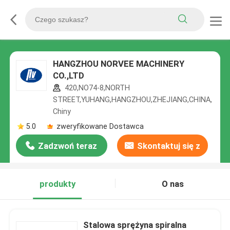
HANGZHOU NORVEE MACHINERY
CO.,LTD
420,NO74-8,NORTH
STREET,YUHANG,HANGZHOU,ZHEJIANG,CHINA,
Chiny
5.0
zweryfikowane Dostawca
Zadzwoń teraz
Skontaktuj się z
nami
produkty
O nas
Stalowa sprężyna spiralna