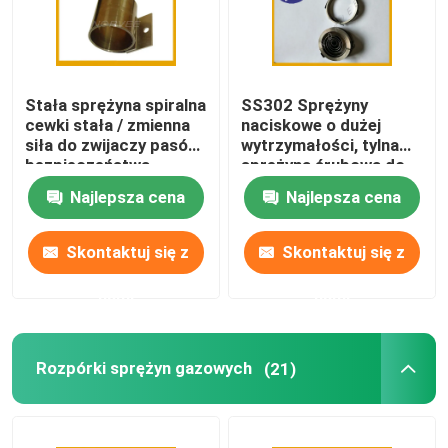
Stała sprężyna spiralna
SS302 Sprężyny
cewki stała / zmienna
naciskowe o dużej
siła do zwijaczy pasów
wytrzymałości, tylna
bezpieczeństwa
sprężyna śrubowa do
chowanych prowadnic
Najlepsza cena
Najlepsza cena
dla psów
Skontaktuj się z
Skontaktuj się z
nami
nami
Rozpórki sprężyn gazowych
(21)