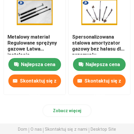
Metalowy materiał
Spersonalizowana
Regulowane sprężyny
stalowa amortyzator
gazowe Łatwa
gazowy bez hałasu dla
instalacja
przemysłu
Amortyzatory gazowe
automatycznego /
Najlepsza cena
Najlepsza cena
bagażnika samochodu
mebli
Skontaktuj się z
Skontaktuj się z
nami
nami
Zobacz więcej
Dom
O nas
Skontaktuj się z nami
Desktop Site