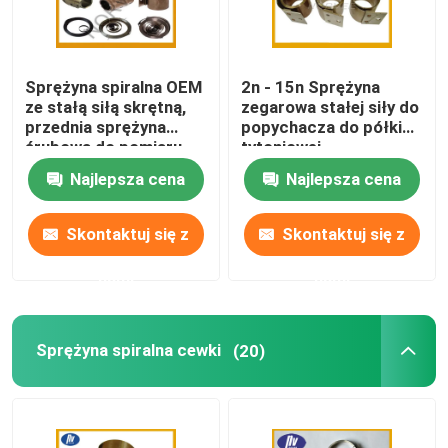
Sprężyna spiralna OEM
2n - 15n Sprężyna
ze stałą siłą skrętną,
zegarowa stałej siły do
przednia sprężyna
​​popychacza do półki
śrubowa do pomiaru
tytoniowej
taśmy
Najlepsza cena
Najlepsza cena
Skontaktuj się z
Skontaktuj się z
nami
nami
Sprężyna spiralna cewki
(20)