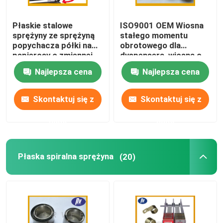
Regulowane rozpórki gazowe
Płaskie stalowe
ISO9001 OEM Wiosna
sprężyny ze sprężyną
stałego momentu
popychacza półki na
obrotowego dla
Zamykany amortyzator gazowy
papierosy o zmiennej
dyspensera, wiosna o
sile do dozownika
stałej sile
Najlepsza cena
Najlepsza cena
Skontaktuj się z
Skontaktuj się z
nami
nami
Płaska spiralna sprężyna
(20)