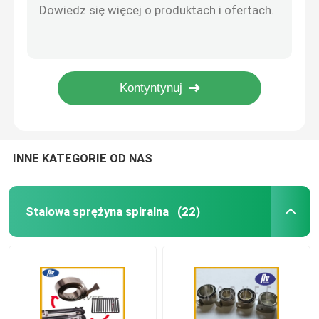
NV-0018 Sprzedawcy Sprężyna stałego napięcia, Sprężyna zwrotowa o zmiennej sile
Sprężyna spiralna cewki
Spiralna sprężyna skrętna o stałej sile ze stali nierdzewnej 301 do monitora komputerowego
Przemysłowa sprężyna skrętna ze stali nierdzewnej 301, spiralna sprężyna napędowa do silnika
2n - 15n Sprężyna zegarowa stałej siły do ​​popychacza do półki tytoniowej
Rozpórki sprężyn gazowych
Sprężyny ze stali nierdzewnej OEM Stalowe klipsy sprężynowe o stałej / zmiennej sile
Rozpórki gazowe ze stali nierdzewnej
INNE KATEGORIE OD NAS
Miniaturowa sprężyna gazowa
Stalowa sprężyna spiralna
(22)
Ściskająca sprężyna śrubowa
Sprężyna skrętna skrętna
Sprężyna gazowa samochodowa