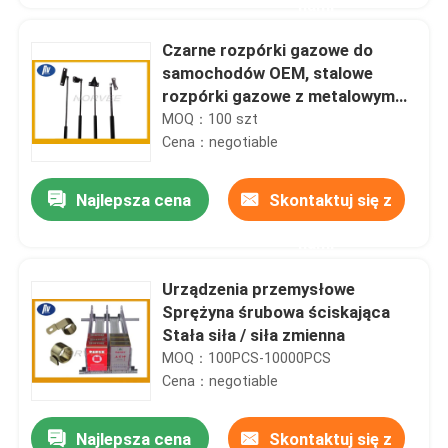
nami
Czarne rozpórki gazowe do
samochodów OEM, stalowe
rozpórki gazowe z metalowym
oczkiem
MOQ：100 szt
Cena：negotiable
Najlepsza cena
Skontaktuj się z
nami
Urządzenia przemysłowe
Sprężyna śrubowa ściskająca
Stała siła / siła zmienna
MOQ：100PCS-10000PCS
Cena：negotiable
Najlepsza cena
Skontaktuj się z