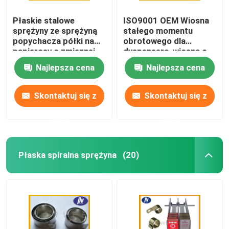
Płaskie stalowe
ISO9001 OEM Wiosna
sprężyny ze sprężyną
stałego momentu
popychacza półki na
obrotowego dla
papierosy o zmiennej
dyspensera, wiosna o
sile do dozownika
stałej sile
Najlepsza cena
Najlepsza cena
Skontaktuj się z
Skontaktuj się z
nami
nami
Płaska spiralna sprężyna
(20)