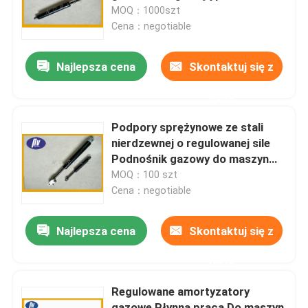
hałasu
MOQ：1000szt
Cena：negotiable
Wycieczka po fabryce
Najlepsza cena
Skontaktuj się z
Kontrola jakości
nami
Skontaktuj się z nami
Podpory sprężynowe ze stali
nierdzewnej o regulowanej sile
Podnośnik gazowy do maszyn
Poprosić o wycenę
samochodowych
MOQ：100 szt
Cena：negotiable
Stalowa sprężyna spiralna
Najlepsza cena
Skontaktuj się z
Płaska spiralna sprężyna
nami
Regulowane amortyzatory
Sprężyna spiralna skrętna
gazowe Płynna praca Do maszyn