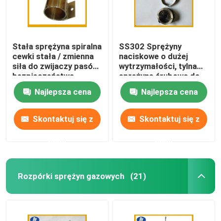
Stała sprężyna spiralna
SS302 Sprężyny
cewki stała / zmienna
naciskowe o dużej
siła do zwijaczy pasów
wytrzymałości, tylna
bezpieczeństwa
sprężyna śrubowa do
chowanych prowadnic
Najlepsza cena
Najlepsza cena
dla psów
Skontaktuj się z
Skontaktuj się z
nami
nami
Rozpórki sprężyn gazowych
(21)