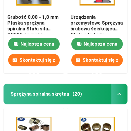
Grubość 0,08 - 1,8 mm
Urządzenia
Płaska sprężyna
przemysłowe Sprężyna
spiralna Stała siła
śrubowa ściskająca
SS301 do mebli
Stała siła / siła
zmienna
Najlepsza cena
Najlepsza cena
Skontaktuj się z
Skontaktuj się z
nami
nami
Sprężyna spiralna skrętna
(20)