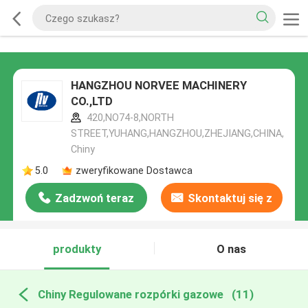
HANGZHOU NORVEE MACHINERY
CO.,LTD
420,NO74-8,NORTH
STREET,YUHANG,HANGZHOU,ZHEJIANG,CHINA,
Chiny
5.0
zweryfikowane Dostawca
Zadzwoń teraz
Skontaktuj się z
nami
produkty
O nas
Chiny Regulowane rozpórki gazowe
(11)