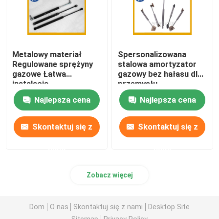
Metalowy materiał
Spersonalizowana
Regulowane sprężyny
stalowa amortyzator
gazowe Łatwa
gazowy bez hałasu dla
instalacja
przemysłu
Amortyzatory gazowe
automatycznego /
Najlepsza cena
Najlepsza cena
bagażnika samochodu
mebli
Skontaktuj się z
Skontaktuj się z
nami
nami
Zobacz więcej
Dom
O nas
Skontaktuj się z nami
Desktop Site
Sitemap
Privacy Policy