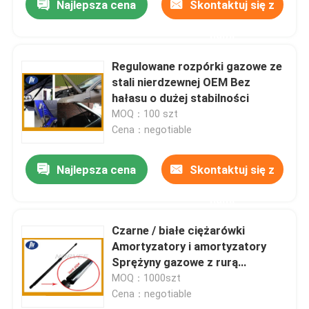
Najlepsza cena
Skontaktuj się z
nami
Regulowane rozpórki gazowe ze
stali nierdzewnej OEM Bez
hałasu o dużej stabilności
MOQ：100 szt
Cena：negotiable
Najlepsza cena
Skontaktuj się z
nami
Czarne / białe ciężarówki
Amortyzatory i amortyzatory
Sprężyny gazowe z rurą
odpowietrzającą
MOQ：1000szt
Cena：negotiable