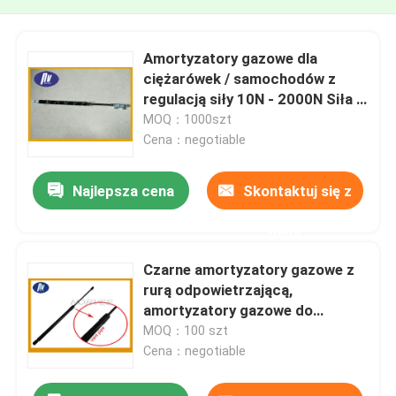
Amortyzatory gazowe dla
ciężarówek / samochodów z
regulacją siły 10N - 2000N Siła o
dostosowanej długości
MOQ：1000szt
Cena：negotiable
Najlepsza cena
Skontaktuj się z
nami
Czarne amortyzatory gazowe z
rurą odpowietrzającą,
amortyzatory gazowe do
ciężarówek do maszyny
MOQ：100 szt
Cena：negotiable