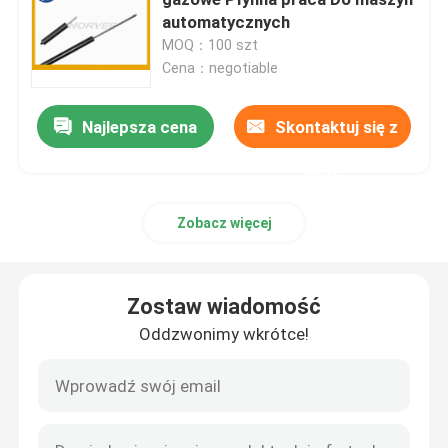
automatycznych
MOQ：100 szt
Sprężyna spiralna cewki
Cena：negotiable
Rozpórki sprężyn gazowych
Najlepsza cena
Skontaktuj się z
nami
Rozpórki gazowe ze stali nierdzewnej
Zobacz więcej
Miniaturowa sprężyna gazowa
Zostaw wiadomość
Ściskająca sprężyna śrubowa
Oddzwonimy wkrótce!
Sprężyna skrętna skrętna
Sprężyna gazowa samochodowa