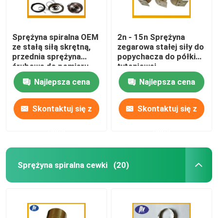
Sprężyna spiralna OEM
2n - 15n Sprężyna
ze stałą siłą skrętną,
zegarowa stałej siły do
przednia sprężyna
​​popychacza do półki
śrubowa do pomiaru
tytoniowej
taśmy
Najlepsza cena
Najlepsza cena
Skontaktuj się z
Skontaktuj się z
nami
nami
Sprężyna spiralna cewki
(20)