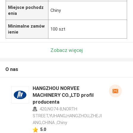
Miejsce pochodz
Chiny
enia
Minimalne zamów
100 szt
ienie
Zobacz więcej
O nas
HANGZHOU NORVEE
MACHINERY CO.,LTD profil
producenta
420,NO74-8,NORTH
STREET,YUHANG,HANGZHOU,ZHEJI
ANG,CHINA ,Chiny
5.0