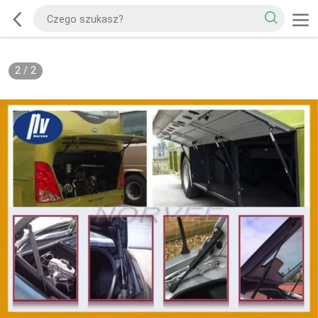
2
/
2