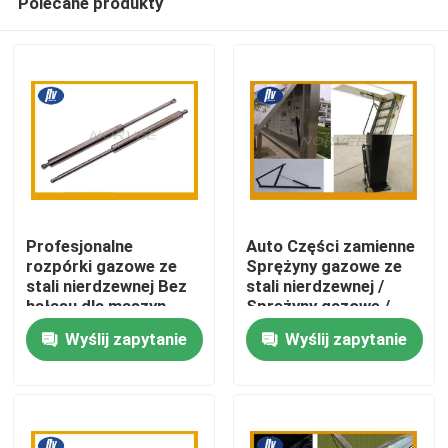
Polecane produkty
Profesjonalne
Auto Części zamienne
rozpórki gazowe ze
Sprężyny gazowe ze
stali nierdzewnej Bez
stali nierdzewnej /
hałasu dla maszyn
Sprężyny gazowe /
Dom
rolniczych
Podnośnik gazowy z
Wyślij zapytanie
Wyślij zapytanie
trzpieniem kulowym
Produkty
O nas