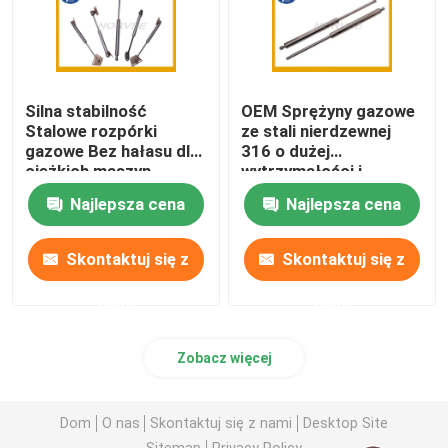
Silna stabilność
OEM Sprężyny gazowe
Stalowe rozpórki
ze stali nierdzewnej
gazowe Bez hałasu dla
316 o dużej
ciężkich maszyn
wytrzymałości i
sprężyny Długość
Najlepsza cena
Najlepsza cena
dostosowana
Skontaktuj się z
Skontaktuj się z
nami
nami
Zobacz więcej
Dom
O nas
Skontaktuj się z nami
Desktop Site
Sitemap
Privacy Policy