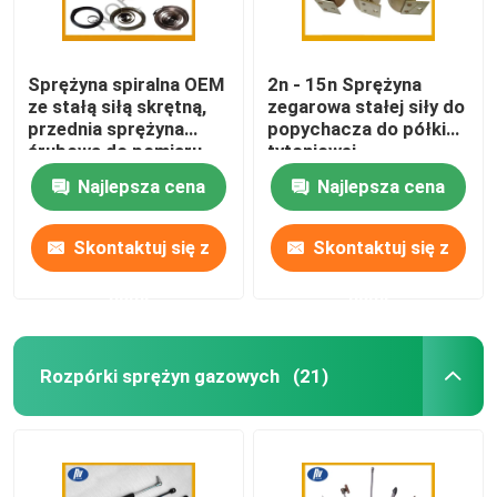
Sprężyna spiralna OEM
2n - 15n Sprężyna
ze stałą siłą skrętną,
zegarowa stałej siły do
przednia sprężyna
​​popychacza do półki
śrubowa do pomiaru
tytoniowej
taśmy
Najlepsza cena
Najlepsza cena
Skontaktuj się z
Skontaktuj się z
nami
nami
Rozpórki sprężyn gazowych
(21)