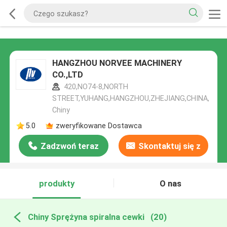
HANGZHOU NORVEE MACHINERY
CO.,LTD
420,NO74-8,NORTH
STREET,YUHANG,HANGZHOU,ZHEJIANG,CHINA,
Chiny
5.0
zweryfikowane Dostawca
Zadzwoń teraz
Skontaktuj się z
nami
produkty
O nas
Chiny Sprężyna spiralna cewki
(20)