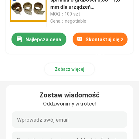
mm dla urządzeń
elektronicznych
MOQ：100 szt
Sprężyna spiralna cewki
Cena：negotiable
Rozpórki sprężyn gazowych
Najlepsza cena
Skontaktuj się z
nami
Rozpórki gazowe ze stali nierdzewnej
Zobacz więcej
Miniaturowa sprężyna gazowa
Zostaw wiadomość
Ściskająca sprężyna śrubowa
Oddzwonimy wkrótce!
Sprężyna skrętna skrętna
Sprężyna gazowa samochodowa