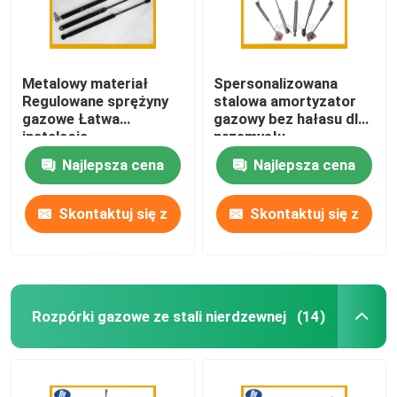
Metalowy materiał
Spersonalizowana
Regulowane sprężyny
stalowa amortyzator
gazowe Łatwa
gazowy bez hałasu dla
instalacja
przemysłu
Amortyzatory gazowe
automatycznego /
Najlepsza cena
Najlepsza cena
bagażnika samochodu
mebli
Skontaktuj się z
Skontaktuj się z
nami
nami
Rozpórki gazowe ze stali nierdzewnej
(14)