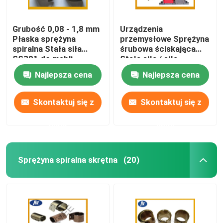
Grubość 0,08 - 1,8 mm
Urządzenia
Płaska sprężyna
przemysłowe Sprężyna
spiralna Stała siła
śrubowa ściskająca
SS301 do mebli
Stała siła / siła
zmienna
Najlepsza cena
Najlepsza cena
Skontaktuj się z
Skontaktuj się z
nami
nami
Sprężyna spiralna skrętna
(20)