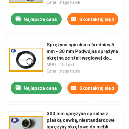
Cena：negotiable
Najlepsza cena
Skontaktuj się z
nami
Sprężyna spiralna o średnicy 5
mm - 30 mm Podwójna sprężyna
skrętna ze stali węglowej do
bębna na wąż
MOQ：100 szt
Cena：negotiable
Najlepsza cena
Skontaktuj się z
Dom
nami
Produkty
300 mm sprężyna spiralna z
płaską cewką, niestandardowe
sprężyny skrętowe do mebli
O nas