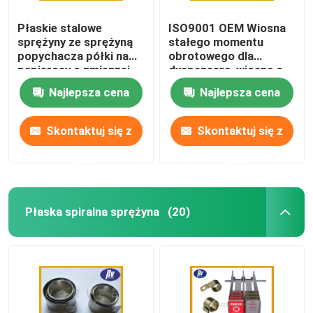
Płaskie stalowe
ISO9001 OEM Wiosna
sprężyny ze sprężyną
stałego momentu
popychacza półki na
obrotowego dla
papierosy o zmiennej
dyspensera, wiosna o
sile do dozownika
stałej sile
Najlepsza cena
Najlepsza cena
Skontaktuj się z
Skontaktuj się z
nami
nami
Płaska spiralna sprężyna
(20)