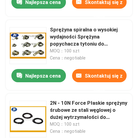
Najlepsza cena
Skontaktuj się z
nami
Sprężyna spiralna o wysokiej
wydajności Sprężyna
popychacza tytoniu do
dozownika
MOQ：100 szt
Cena：negotiable
Najlepsza cena
Skontaktuj się z
nami
2N - 10N Force Płaskie sprężyny
śrubowe ze stali węglowej o
dużej wytrzymałości do
nakręcania zabawek / gier
MOQ：100 szt
Cena：negotiable