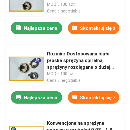
MOQ：100 szt
Cena：negotiable
Wycieczka po fabryce
Najlepsza cena
Skontaktuj się z
Kontrola jakości
nami
Skontaktuj się z nami
Rozmiar Dostosowana biała
płaska sprężyna spiralna,
sprężyny rozciągane o dużej
Poprosić o wycenę
wytrzymałości
MOQ：100 szt
Cena：negotiable
Stalowa sprężyna spiralna
Najlepsza cena
Skontaktuj się z
Płaska spiralna sprężyna
nami
Konwencjonalna sprężyna
Sprężyna spiralna skrętna
spiralna o grubości 0,08 - 1,8