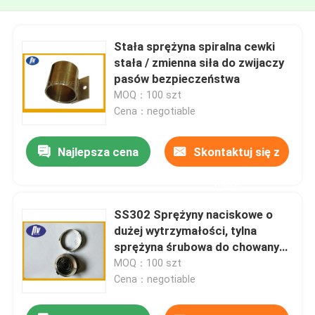
Stała sprężyna spiralna cewki
stała / zmienna siła do zwijaczy
pasów bezpieczeństwa
MOQ：100 szt
Cena：negotiable
Najlepsza cena
Skontaktuj się z
nami
SS302 Sprężyny naciskowe o
dużej wytrzymałości, tylna
sprężyna śrubowa do chowanych
prowadnic dla psów
MOQ：100 szt
Cena：negotiable