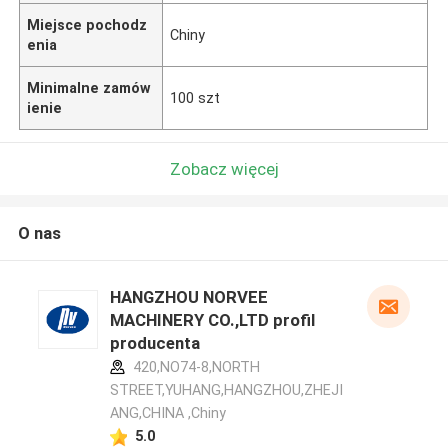
Miejsce pochodz
Chiny
enia
Minimalne zamów
100 szt
ienie
Zobacz więcej
O nas
HANGZHOU NORVEE
MACHINERY CO.,LTD profil
producenta
420,NO74-8,NORTH
STREET,YUHANG,HANGZHOU,ZHEJI
ANG,CHINA ,Chiny
5.0