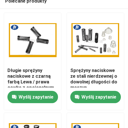
Polecane produkty
Długie sprężyny
Sprężyny naciskowe
naciskowe z czarną
ze stali nierdzewnej o
farbą Lewa / prawa
dowolnej długości do
cewka z opcjonalnym
maszyn
Dom
materiałem
przemysłowych
Wyślij zapytanie
Wyślij zapytanie
Produkty
O nas