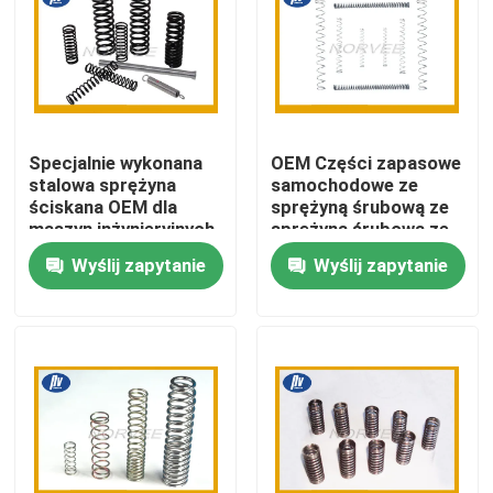
Wycieczka po fabryce
Kontrola jakości
Specjalnie wykonana
OEM Części zapasowe
stalowa sprężyna
samochodowe ze
Skontaktuj się z nami
ściskana OEM dla
sprężyną śrubową ze
maszyn inżynieryjnych
sprężyną śrubową ze
stali węglowej
Wyślij zapytanie
Wyślij zapytanie
Poprosić o wycenę
Stalowa sprężyna spiralna
Płaska spiralna sprężyna
Sprężyna spiralna skrętna