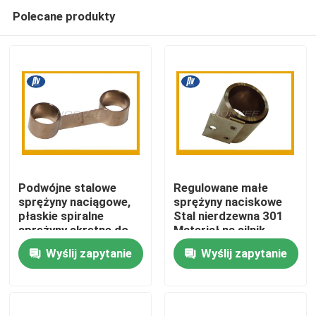
Polecane produkty
Podwójne stalowe
Regulowane małe
sprężyny naciągowe,
sprężyny naciskowe
płaskie spiralne
Stal nierdzewna 301
Dom
sprężyny skrętne do
Materiał na silnik
silnika
Wyślij zapytanie
Wyślij zapytanie
Produkty
O nas