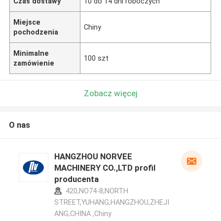
Czas dostawy
10 do 14 dni roboczych
Miejsce
Chiny
pochodzenia
Minimalne
100 szt
zamówienie
Zobacz więcej
O nas
HANGZHOU NORVEE
MACHINERY CO.,LTD profil
producenta
420,NO74-8,NORTH
STREET,YUHANG,HANGZHOU,ZHEJI
ANG,CHINA ,Chiny