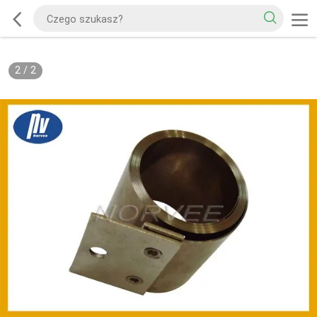
2
/
2