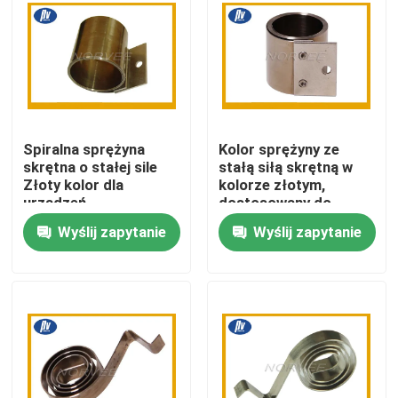
Wycieczka po fabryce
Kontrola jakości
Spiralna sprężyna
Kolor sprężyny ze
Skontaktuj się z nami
skrętna o stałej sile
stałą siłą skrętną w
Złoty kolor dla
kolorze złotym,
urządzeń
dostosowany do
Poprosić o wycenę
elektronicznych
monitora
Wyślij zapytanie
Wyślij zapytanie
komputerowego
Stalowa sprężyna spiralna
Płaska spiralna sprężyna
Sprężyna spiralna skrętna