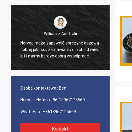
William z Australii
,
zamawi
Norvee może zapewnić sprężynę gazową
materi
dobrej jakości, zamawiamy u nich od wielu
2005 r
lat i mamy bardzo dobrą współpracę.
jakośc
cały c
Osoba kontaktowa :
Ben
Numer telefonu :
86-18967125569
WhatsApp :
+8618967125569
Kontakt