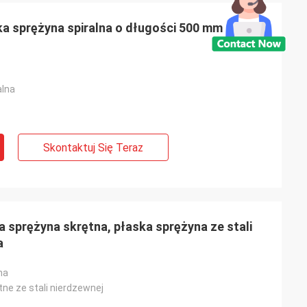
ka sprężyna spiralna o długości 500 mm do
z Rosji
alna
 od ponad 10 lat,
o popychaczy
wnić bardzo
ość dostaw.
Skontaktuj Się Teraz
 sprężyna skrętna, płaska sprężyna ze stali
a
na
ne ze stali nierdzewnej