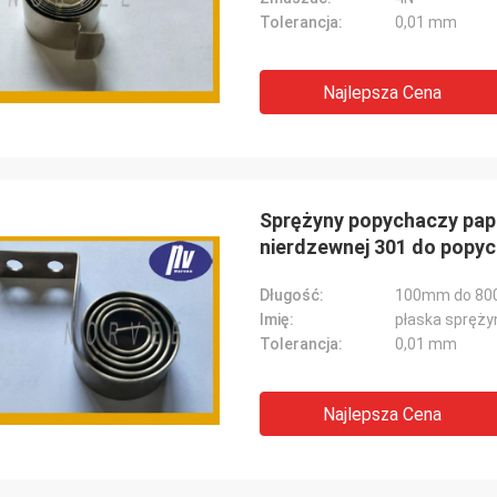
Tolerancja:
0,01 mm
Najlepsza Cena
Sprężyny popychaczy papi
nierdzewnej 301 do popy
Długość:
100mm do 8
Imię:
płaska spręży
Tolerancja:
0,01 mm
Najlepsza Cena