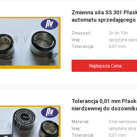
Zmienna siła SS 301 Płas
automatu sprzedającego
Bill z USA
David Smith 
Zmuszać:
2n do 15n
Imię:
sprężyna spir
amy sprężyny do przedłużania
współpracujemy z Norvee
Tolerancja:
0,01 mm
ałów muzycznych od Norvee od
zamawiamy sprężyny d
oku, nigdy nie ma problemów z
tytoniu i mogą one zape
ią i do tej pory zamawiamy od nich
dobrą jakość, terminow
Najlepsza Cena
zas.
Tolerancja 0,01 mm Płaska
nierdzewnej do dozownik
Materiał:
Stal nierdzew
Imię:
sprężyny skręt
Tolerancja:
0,01 mm