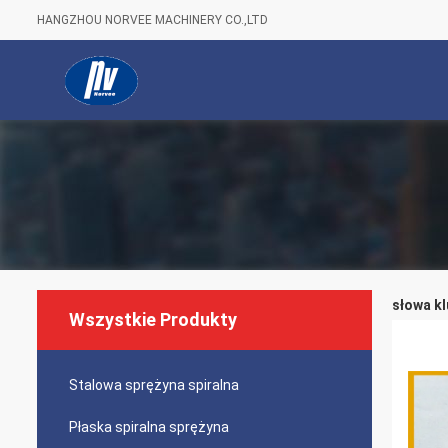
HANGZHOU NORVEE MACHINERY CO.,LTD
słowa kl
Wszystkie Produkty
Stalowa sprężyna spiralna
Płaska spiralna sprężyna