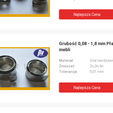
Najlepsza Cena
Grubość 0,08 - 1,8 mm Pła
mebli
Materiał:
Stal nierdzew
Zmuszać:
2n,3n,4n
Tolerancja:
0,01 mm
Najlepsza Cena