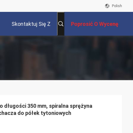
Polish
Skontaktuj Się Z
Poprosić O Wycenę
Nami
o długości 350 mm, spiralna sprężyna
chacza do półek tytoniowych