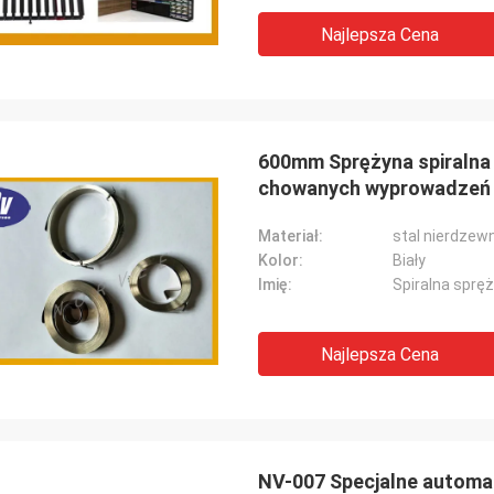
Najlepsza Cena
600mm Sprężyna spiralna
chowanych wyprowadzeń 
Materiał:
stal nierdzew
Kolor:
Biały
Imię:
Spiralna sprę
Najlepsza Cena
NV-007 Specjalne automat