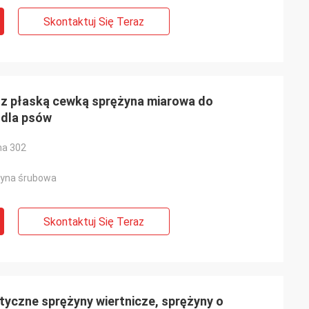
Skontaktuj Się Teraz
 z płaską cewką sprężyna miarowa do
dla psów
na 302
żyna śrubowa
Skontaktuj Się Teraz
yczne sprężyny wiertnicze, sprężyny o