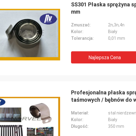
SS301 Płaska sprężyna spi
mm
Zmuszać:
2n,3n,4n
Kolor:
Biały
Tolerancja:
0,01 mm
Najlepsza Cena
Profesjonalna płaska spr
taśmowych / bębnów do 
Materiał:
stal nierdzew
Kolor:
Biały
Długość:
350 mm