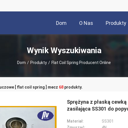
Dom
O Nas
Produkty
Wynik Wyszukiwania
Dom
/
Produkty
/
Flat Coil Spring Producent Online
uczowe [ flat coil spring ] mecz
68
produkty.
Sprężyna z płaską cewką 
zasilająca SS301 do popy
Materiał:
SS301
Zmuszać:
4N