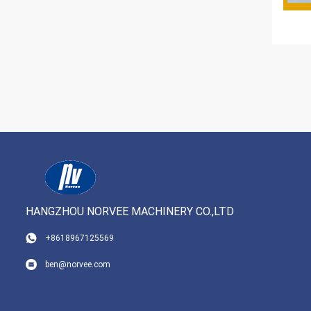
HANGZHOU NORVEE MACHINERY CO.,LTD
+8618967125569
ben@norvee.com