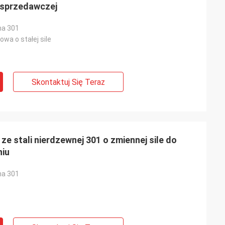
 sprzedawczej
na 301
wa o stałej sile
Skontaktuj Się Teraz
ze stali nierdzewnej 301 o zmiennej sile do
niu
na 301