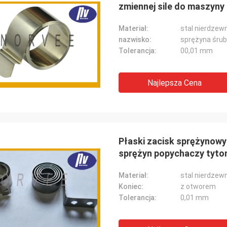
zmiennej sile do maszyny
Materiał:
stal nierdzew
nazwisko:
sprężyna śrubo
Tolerancja:
00,01 mm
Najlepsza Cena
Płaski zacisk sprężynowy 
sprężyn popychaczy tyto
Materiał:
stal nierdzew
Koniec:
z otworem
Tolerancja:
0,01 mm