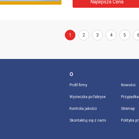
Najlepsza Cena
1
2
3
4
5
O
Profil firmy
Nowości
Wycieczka po fabryce
Przypadka
Kontrola jakości
Sitemap
Skontaktuj się z nami
Polityka p