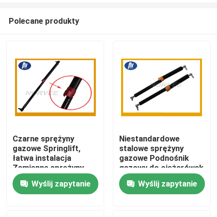
Polecane produkty
Czarne sprężyny
Niestandardowe
gazowe Springlift,
stalowe sprężyny
Dom
łatwa instalacja
gazowe Podnośnik
Zamienne sprężyny
gazowy do ciężarówek
gazowe do
lub maszyn
Wyślij zapytanie
Wyślij zapytanie
Produkty
samochodów
O nas