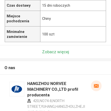
Czas dostawy
15 dni roboczych
Miejsce
Chiny
pochodzenia
Minimalne
100 szt
zamówienie
Zobacz więcej
O nas
HANGZHOU NORVEE
MACHINERY CO.,LTD profil
producenta
420,NO74-8,NORTH
STREET,YUHANG,HANGZHOU,ZHEJI