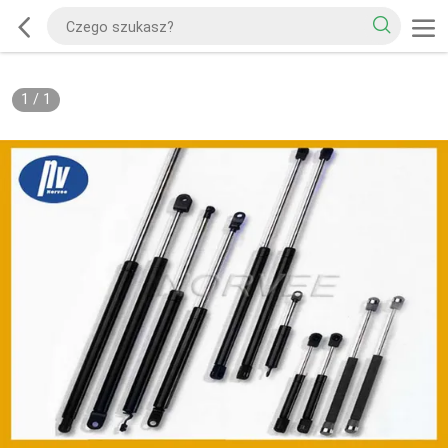
1
/
1