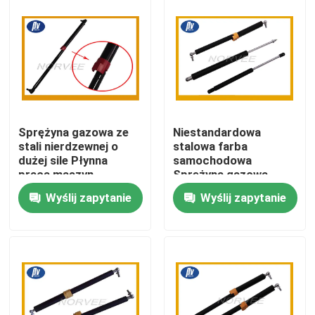
Wycieczka po fabryce
Kontrola jakości
Skontaktuj się z nami
Sprężyna gazowa ze
Niestandardowa
stali nierdzewnej o
stalowa farba
dużej sile Płynna
samochodowa
Poprosić o wycenę
praca maszyn
Sprężyna gazowa
Farba powierzchniowa
Wyślij zapytanie
Wyślij zapytanie
do maszyn
automatycznych
Stalowa sprężyna spiralna
Płaska spiralna sprężyna
Sprężyna spiralna skrętna