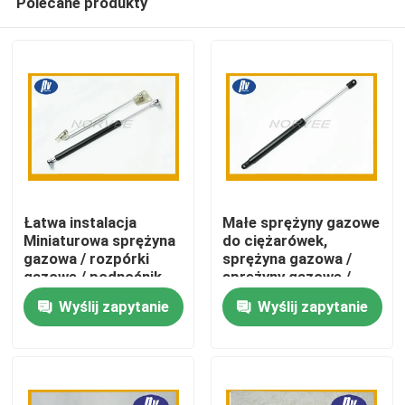
Polecane produkty
Łatwa instalacja
Małe sprężyny gazowe
Miniaturowa sprężyna
do ciężarówek,
gazowa / rozpórki
sprężyna gazowa /
gazowe / podnośnik
sprężyny gazowe /
Dom
gazowy dla Auto
podnośnik gazowy z
Wyślij zapytanie
Wyślij zapytanie
końcówką kulową
Produkty
O nas