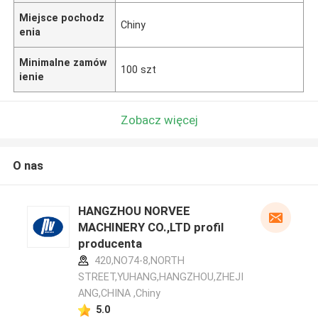
Miejsce pochodz
Chiny
enia
Minimalne zamów
100 szt
ienie
Zobacz więcej
O nas
HANGZHOU NORVEE
MACHINERY CO.,LTD profil
producenta
420,NO74-8,NORTH
STREET,YUHANG,HANGZHOU,ZHEJI
ANG,CHINA ,Chiny
5.0