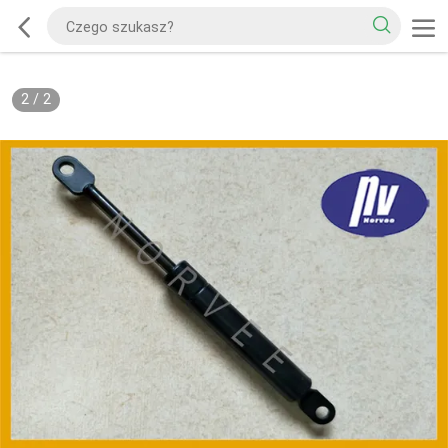
2
/
2