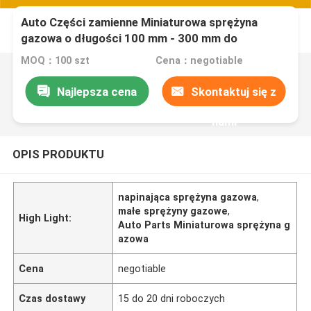
Auto Części zamienne Miniaturowa sprężyna
gazowa o długości 100 mm - 300 mm do
samochodów
MOQ：100 szt
Cena：negotiable
Najlepsza cena
Skontaktuj się z
nami
OPIS PRODUKTU
napinająca sprężyna gazowa
,
małe sprężyny gazowe
,
High Light:
Auto Parts Miniaturowa sprężyna g
azowa
Cena
negotiable
Czas dostawy
15 do 20 dni roboczych